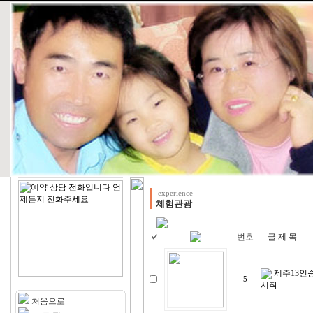
experience
체험관광
번호
글 제 목
제주13인
5
시작
처음으로