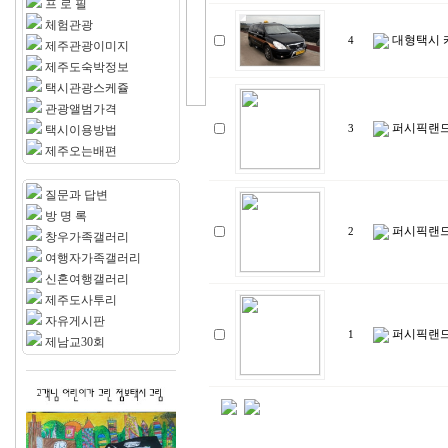
프 로 필
체험관광
대형택시 
4
제주관광이미지
제주도숙박정보
택시관광스케쥴
관광앨범가격
퍼시픽랜드
택시이용방법
3
제주오는배편
질문과 답변
방 명 록
퍼시픽랜드
2
창우가족갤러리
여행자가족갤러리
신혼여행갤러리
제주도사투리
자유게시판
퍼시픽랜드
1
제남교30회