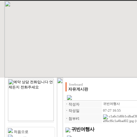
freeboard
자유게시판
ㆍ
작성자
귀빈여행사
ㆍ
작성일
07-27 16:55
c1a6c1d6b1cdbaf3
ㆍ
첨부#1
a9bcf6c1a4bad02.jpg
(
귀빈여행사
처음으로