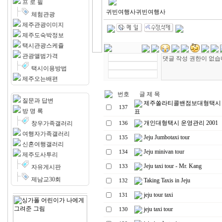
프 로 필
귀빈여행사귀빈여행사
체험관광
제주관광이미지
제주도숙박정보
택시관광스케쥴
관광앨범가격
택시이용방법
제주오는배편
번호
글 제 목
질문과 답변
제주쏠라티콜밴점보대형택시
137
방 명 록
표
개인대형택시 운영관리 2001
창우가족갤러리
136
여행자가족갤러리
Jeju Jumbotaxi tour
135
신혼여행갤러리
Jeju minivan tour
134
제주도사투리
Jeju taxi tour - Mr. Kang
자유게시판
133
제남교30회
Taking Taxis in Jeju
132
jeju tour taxi
131
jeju taxi tour
130