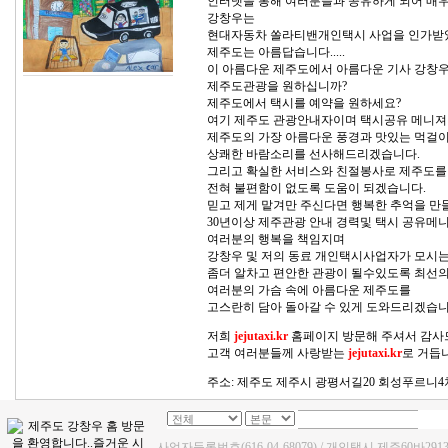
인터넷을 통해 여러분들과 공유하게 되어 매우
강창우는
현대자동차 쏠라티밴개인택시 사업을 인가받
제주도는 아름답습니다.....
이 아름다운 제주도에서 아름다운 기사 강창우
제주도관광을 원하십니까?
제주도에서 택시를 예약을 원하세요?
여기 제주도 관광안내자이며 택시공유 메니져
제주도의 가장 아름다운 풍경과 맛있는 먹걸이
상쾌한 바람소리를 선사해드리겠습니다.
그리고 확실한 서비스와 친절봉사로 제주도를
전혀 불편함이 없도록 도움이 되겠습니다.
믿고 제게 맡겨만 주신다면 행복한 추억을 
30년이상 제주관광 안내 경력및 택시 공유메
여러분의 행복을 책임지며
강창우 및 저의 동료 개인택시사업자가 모시는
좀더 알차고 편안한 관광이 될수있도록 최선의
여러분의 가슴 속에 아름다운 제주도를
고스란히 담아 돌아갈 수 있게 도와드리겠습니
저희
jejutaxi.kr
홈페이지 방문해 주셔서 감
고객 여러분들께 사랑받는
jejutaxi.kr
로 거듭
주소: 제주도 제주시 광평서길20 회성푸르니4차
사업자등록번호(616-04-68079) / 개인택시 제주60바29