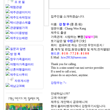
프 로 필
체험관광
제주관광이미지
집주인을 소개하겠습니다.
제주도숙박정보
택시관광스케쥴
이름 :
강 창 우
(姜 昌 佑)
관광앨범가격
영문이름 : Chang-Woo Kang
제주도 출생
택시이용방법
가족관계 : 사랑하는
부인
[
발발이
]와
제주오는배편
토기같은 딸
수민
공주 [1女]
취미 : 컴퓨터로 하는 것이면 무엇이든지 /
질문과 답변
홈 제작 및 편집,동영상촬영 및 제작,전자앨범
핸드폰
:
0 1 0 - 7 7 2 8 - 8 1 0 0
방 명 록
E-Mail :
kcw2913@naver.com
창우가족갤러리
Thank you for calling.
여행자가족갤러리
This is a nine-seated van taxi service provider.
신혼여행갤러리
If u need to call a taxi,
제주도사투리
please do so anywhere, anytime.
자유게시판
강창우는 ?
:
제남교30회
안녕하십니까?
고객 여러분!
제주도 개인택시 공유메니져
현대 쏠라티밴개이택시 강창우기사입니다.